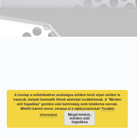
A honlap a működéséhez szükséges sütiken kívül olyan sütiket is
használ, melyek harmadik félnek adatokat továbbítanak. A "Minden
süti fogadása" gombra való kattintásig ezek blokkolva vannak.
Mielőtt bármit tenne, olvassa el a tájékoztatónkat!
További
Megértettem,
információ
minden süti
fogadása