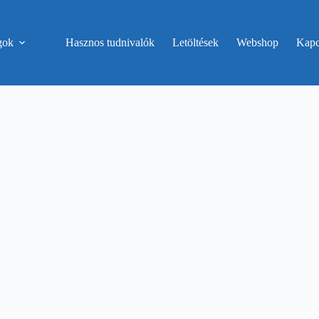
gok
Hasznos tudnivalók
Letöltések
Webshop
Kapc