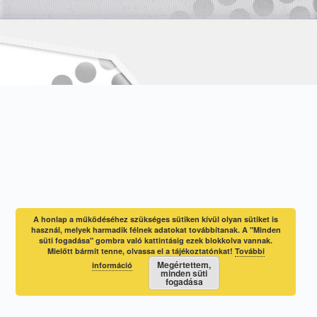
A honlap a működéséhez szükséges sütiken kívül olyan sütiket is
használ, melyek harmadik félnek adatokat továbbítanak. A "Minden
süti fogadása" gombra való kattintásig ezek blokkolva vannak.
Mielőtt bármit tenne, olvassa el a tájékoztatónkat!
További
Megértettem,
információ
minden süti
fogadása