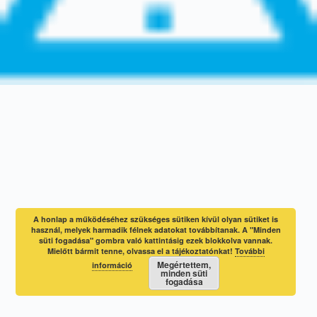
A honlap a működéséhez szükséges sütiken kívül olyan sütiket is
használ, melyek harmadik félnek adatokat továbbítanak. A "Minden
süti fogadása" gombra való kattintásig ezek blokkolva vannak.
Mielőtt bármit tenne, olvassa el a tájékoztatónkat!
További
Megértettem,
információ
minden süti
fogadása